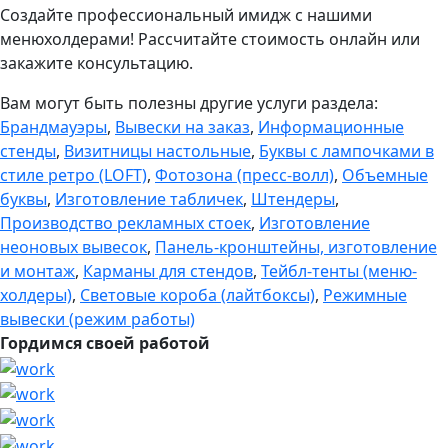
Создайте профессиональный имидж с нашими
менюхолдерами! Рассчитайте стоимость онлайн или
закажите консультацию.
Вам могут быть полезны другие услуги раздела:
Брандмауэры
,
Вывески на заказ
,
Информационные
стенды
,
Визитницы настольные
,
Буквы с лампочками в
стиле ретро (LOFT)
,
Фотозона (пресс-волл)
,
Объемные
буквы
,
Изготовление табличек
,
Штендеры
,
Производство рекламных стоек
,
Изготовление
неоновых вывесок
,
Панель-кронштейны, изготовление
и монтаж
,
Карманы для стендов
,
Тейбл-тенты (меню-
холдеры)
,
Световые короба (лайтбоксы)
,
Режимные
вывески (режим работы)
Гордимся своей работой